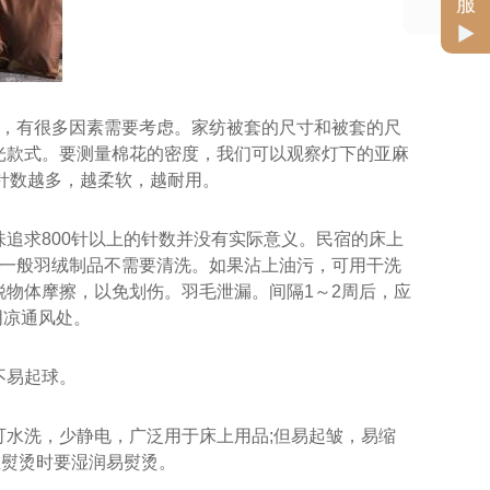
服
品，有很多因素需要考虑。家纺被套的尺寸和被套的尺
光款式。要测量棉花的密度，我们可以观察灯下的亚麻
被芯
。针数越多，越柔软，越耐用。
追求800针以上的针数并没有实际意义。民宿的床上
?一般羽绒制品不需要清洗。如果沾上油污，可用干洗
物体摩擦，以免划伤。羽毛泄漏。间隔1～2周后，应
阴凉通风处。
不易起球。
水洗，少静电，广泛用于床上用品;但易起皱，易缩
在熨烫时要湿润易熨烫。