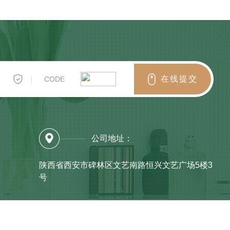
在
线
提
交
公司地址：
陕西省西安市碑林区文艺南路恒兴文艺广场5楼3
号