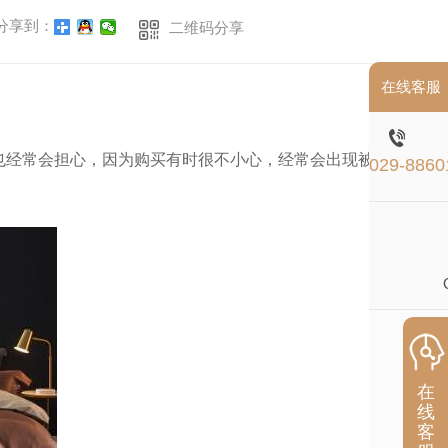
分享到：
二维码分享
在线客服
也经常会担心，因为购买有时很不小心，经常会出现被
029-8860
在
线
客
扫