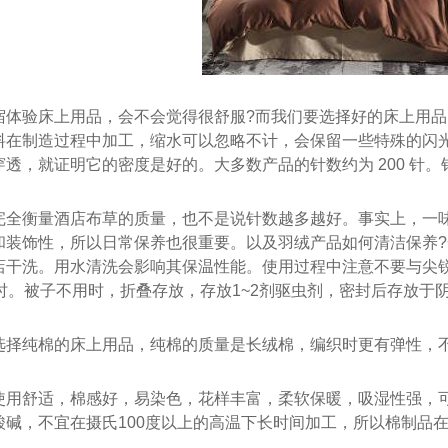
宿体验床上用品，会不会觉得很舒服?而我们要选择好的床上用
料在制造过程中加工，缩水可以忽略不计，会保留一些特殊的闪
用品批发
酒店床品
透，就证明它的密度是好的。大多数产品的针数约为 200 针
完全衡量酒店布草的质量，也不是说针数越多越好。事实上，一味
和装饰性，所以日常保养也很重要。以及羽绒产品如何清洁保养
店干洗。用水清洗会影响其保温性能。使用过程中注意不要与尖锐
时。被子不用时，折叠存放，存放1~2剂驱虫剂，密封后存放于
选择纯棉的床上用品，纯棉的质量是长绒棉，编织时更有弹性，
使用舒适，棉感好，易染色，花样丰富，柔软保暖，吸湿性强，可
酸碱，不宜在摄氏100度以上的高温下长时间加工，所以棉制品