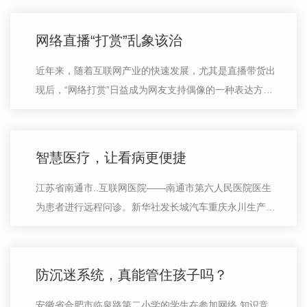
场波澜壮阔、浩浩汤汤的制造业转型升…
网络直播“打赏”乱象该治
近年来，随着互联网产业的快速发展，尤其是直播带货出
现后，“网络打赏”日益成为网友支持偶像的一种表达方
式。然而，从媒体曝光的网络直播“打赏”乱象来看，这一
领域存在不少问题。针对网络直播…
智慧医疗，让看病更便捷
江苏省南通市..互联网医院——南通市第六人民医院医生
为患者进行远程问诊。新华社发长城汽车重庆永川生产基
地工作人员在“智慧健康小屋”内体验智慧医疗服务。新华
社发近年来，随着5G、云计算、物…
防沉迷系统，真能管住孩子吗？
安徽省合肥市临泉路第二小学的学生在参加网络 知识竞