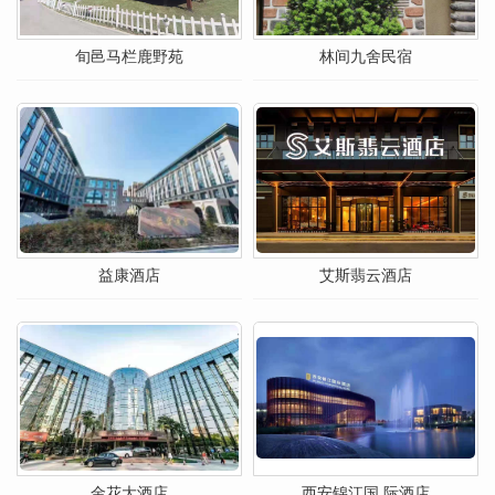
旬邑马栏鹿野苑
林间九舍民宿
益康酒店
艾斯翡云酒店
金花大酒店
西安锦江国 际酒店