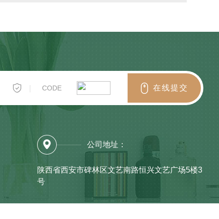
在
线
提
交
公司地址：
陕西省西安市碑林区文艺南路恒兴文艺广场5楼3
号