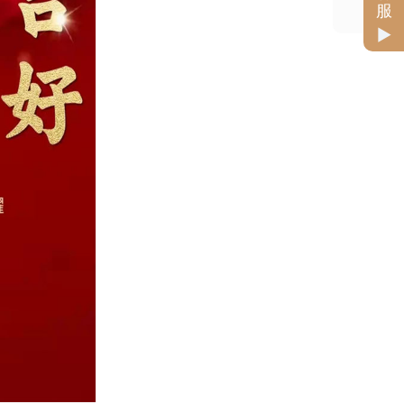
扫
服
被芯